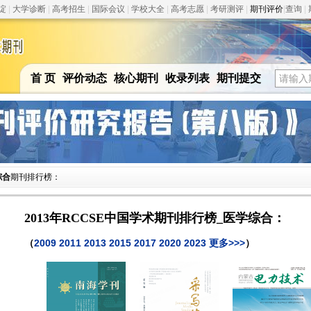
绽
|
大学诊断
|
高考招生
|
国际会议
|
学校大全
|
高考志愿
|
考研测评
|
期刊评价
|
查询
|
首 页
评价动态
核心期刊
收录列表
期刊提交
综合
期刊排行榜：
2013年RCCSE中国学术期刊排行榜_医学综合：
（
2009
2011
2013
2015
2017
2020
2023
更多>>>
）