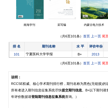
南海学刊
采写编
内蒙古电力技术
（共6页101条）
首页
上一页
尾
排 名
期刊名称
水 平
评价年份
宁夏医科大学学报
101
B+
2013
（共6页101条）
首页
上一页
尾
东南大学学报(医学
说明：
版)
RCCSE权威、核心学术期刊排行榜，期刊名称为黑色(无链接)
所有者进入期刊信息征集系统尽快
提交期刊信息
。B+以下期刊请
年评价数据请
登陆期刊信息征集系统
查询。）