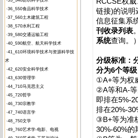
RCCSE权
·
35_540纺织科学技术
·
36_550食品科学技术
链接)的说
·
37_560土木建筑工程
信息征集系
·
38_570水利工程
刊收录列表
·
39_580交通运输工程
系统
查询。
·
40_590航空、航天科学技术
·
41_610环境科学技术与资源科学技
分级标准：
术
分为6个等级
·
42_620安全科学技术
·
43_630管理学
①A+等为权
·
44_710马克思主义
②A等和A-
·
45_720哲学
即排在5%-
·
46_730宗教学
排在20%-3
·
47_740语言学
③B+等为准
·
48_750文学
30%-60%
·
49_760艺术学-电影、电视