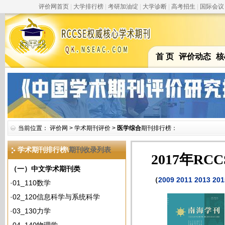
评价网首页
|
大学排行榜
|
考研加油绽
|
大学诊断
|
高考招生
|
国际会议
首 页
评价动态
核
当前位置：
评价网
>
学术期刊评价
>
医学综合
期刊排行榜：
学术期刊排行榜\
期刊收录列表
2017年R
（一）中文学术期刊类
（
2009
2011
2013
201
·
01_110数学
·
02_120信息科学与系统科学
·
03_130力学