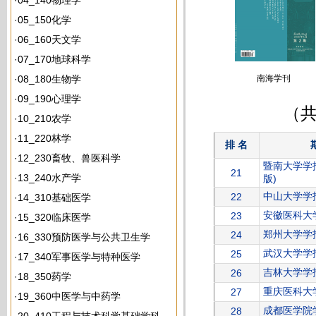
·
04_140物理学
·
05_150化学
·
06_160天文学
·
07_170地球科学
·
08_180生物学
南海学刊
·
09_190心理学
（共
·
10_210农学
·
11_220林学
排 名
·
12_230畜牧、兽医科学
暨南大学学
21
·
13_240水产学
版)
中山大学学
22
·
14_310基础医学
安徽医科大
23
·
15_320临床医学
东南大学学报(医学
郑州大学学报
24
版)
·
16_330预防医学与公共卫生学
武汉大学学报
25
·
17_340军事医学与特种医学
吉林大学学报
26
·
18_350药学
重庆医科大
27
·
19_360中医学与中药学
成都医学院
28